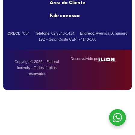
Área do Cliente
Fale conosco
CRECI:
7054
Telefone
: 62.3546-1414
Endreço
: Avenida D, número
192 – Setor Oeste CEP: 74140-160
Desenvolvido por:
Copyright© 2026 – Federal
Imóveis – Todos direitos
reservados