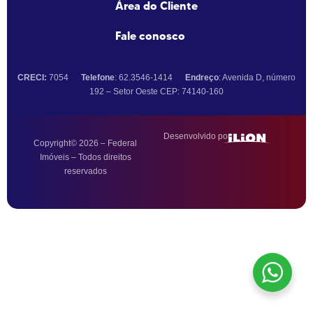
Área do Cliente
Fale conosco
CRECI:
7054
Telefone
: 62.3546-1414
Endreço
: Avenida D, número
192 – Setor Oeste CEP: 74140-160
Desenvolvido por:
Copyright© 2026 – Federal
Imóveis – Todos direitos
reservados