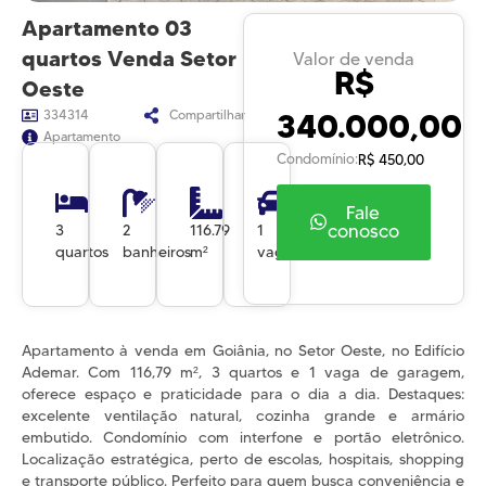
Apartamento 03
quartos Venda Setor
Valor de venda
R$
Oeste
340.000,00
334314
Compartilhar
Apartamento
Condomínio:
R$ 450,00
Fale
conosco
3
2
116.79
1
quartos
banheiros
m²
vagas
Apartamento à venda em Goiânia, no Setor Oeste, no Edifício
Ademar. Com 116,79 m², 3 quartos e 1 vaga de garagem,
oferece espaço e praticidade para o dia a dia. Destaques:
excelente ventilação natural, cozinha grande e armário
embutido. Condomínio com interfone e portão eletrônico.
Localização estratégica, perto de escolas, hospitais, shopping
e transporte público. Perfeito para quem busca conveniência e