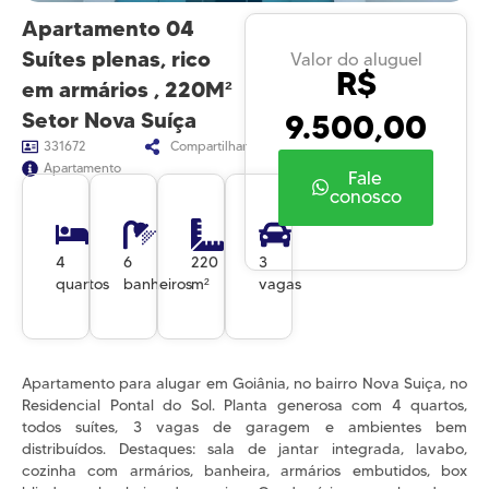
Apartamento 04
Suítes plenas, rico
Valor do aluguel
R$
em armários , 220M²
9.500,00
Setor Nova Suíça
331672
Compartilhar
Apartamento
Fale
conosco
4
6
220
3
quartos
banheiros
m²
vagas
Apartamento para alugar em Goiânia, no bairro Nova Suiça, no
Residencial Pontal do Sol. Planta generosa com 4 quartos,
todos suítes, 3 vagas de garagem e ambientes bem
distribuídos. Destaques: sala de jantar integrada, lavabo,
cozinha com armários, banheira, armários embutidos, box