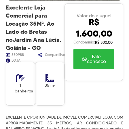
Excelente Loja
Comercial para
Valor do aluguel
R$
Locação 35M², Ao
1.600,00
Lado do Bretas
noJardim Ana Lúcia,
Condomínio:
R$ 300,00
Goiânia – GO
330988
Compartilhar
Fale
LOJA
conosco
1
35 m²
banheiros
EXCELENTE OPORTUNIDADE DE IMÓVEL COMERCIAL! LOJA COM
APROXIMADAMENTE 35 METROS, AR CONDICIONADO E
BANHEIRO PRIVATIVO. &#xA;A Federal Imóveis tem mais opções