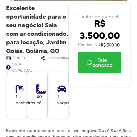
Excelente
oportunidade para o
Valor do aluguel
R$
seu negócio! Sala
3.500,00
com ar condicionado,
para locação, Jardim
Condomínio:
R$ 500,00
Goiás, Goiânia, GO
331030
Compartilhar
Fale
SALA
conosco
COMERCIAL
1
40
1
banheiros
m²
vagas
Excelente oportunidade para o seu negócio!&#xA;&#xA;Sala
com ar condicionado, banheiro, piso porcelanato, uma gava