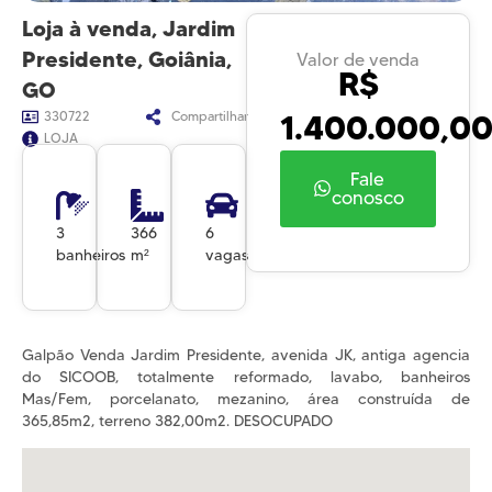
Loja à venda, Jardim
Presidente, Goiânia,
Valor de venda
R$
GO
1.400.000,0
330722
Compartilhar
LOJA
Fale
conosco
3
366
6
banheiros
m²
vagas
Galpão Venda Jardim Presidente, avenida JK, antiga agencia
do SICOOB, totalmente reformado, lavabo, banheiros
Mas/Fem, porcelanato, mezanino, área construída de
365,85m2, terreno 382,00m2. DESOCUPADO