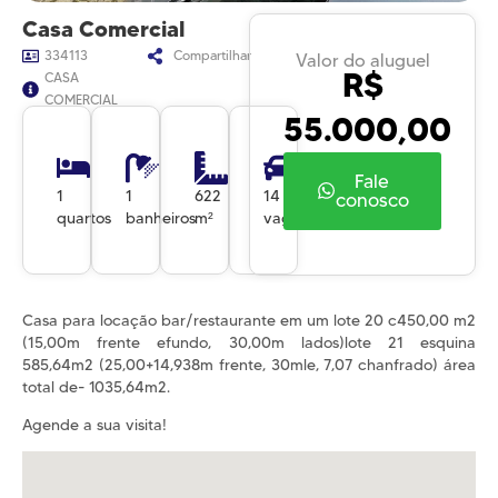
Casa Comercial
334113
Compartilhar
Valor do aluguel
R$
CASA
COMERCIAL
55.000,00
Fale
1
1
622
14
conosco
quartos
banheiros
m²
vagas
Casa para locação bar/restaurante em um lote 20 c450,00 m2
(15,00m frente efundo, 30,00m lados)lote 21 esquina
585,64m2 (25,00+14,938m frente, 30mle, 7,07 chanfrado) área
total de- 1035,64m2.
Agende a sua visita!