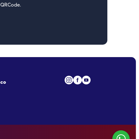
o QRCode.
sco