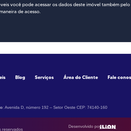
óveis você pode acessar os dados deste imóvel também pel
maneira de acesso.
eis
Blog
Serviços
Área do Cliente
Fale cono
ço
: Avenida D, número 192 – Setor Oeste CEP: 74140-160
Desenvolvido por:
s reservados