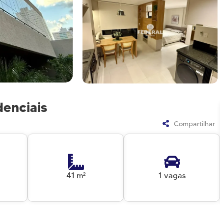
denciais
Compartilhar
41 m²
1 vagas