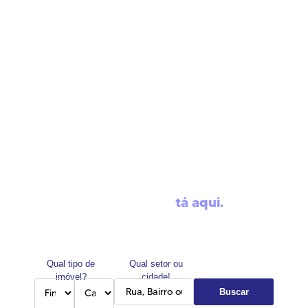
O imóvel do jeito que
você procura
tá aqui.
Qual tipo de
Qual setor ou
imóvel?
cidade!
Buscar