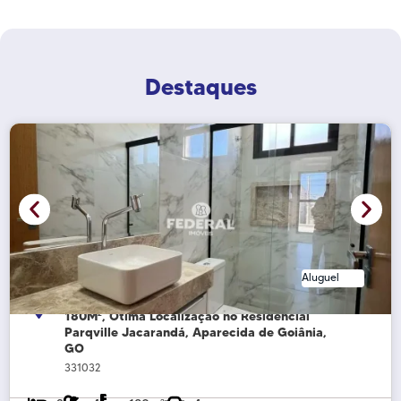
Destaques
Aluguel
Sobrado para 1º Locação Novo , 3 Suítes,
180M², Ótima Localização no Residencial
Parqville Jacarandá, Aparecida de Goiânia,
GO
331032