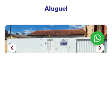
Aluguel
Aluguel
Setor Coimbra
359170
3
2
143m²
2
R$ 3.000,00