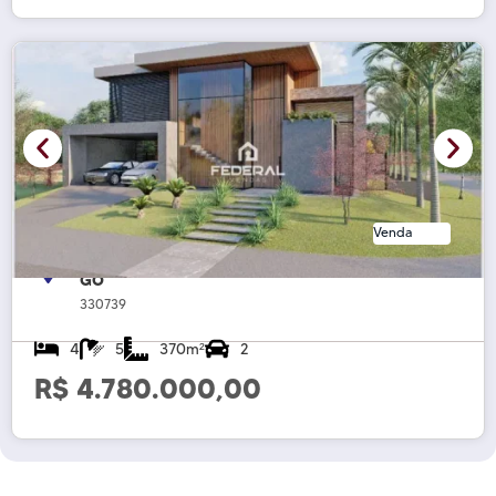
Venda
Sobrado à venda, Jardins França, Goiânia,
GO
330739
4
5
370m²
2
R$ 4.780.000,00