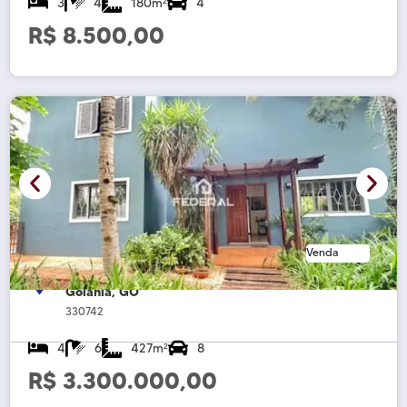
3
4
180m²
4
R$ 8.500,00
Venda
Sobrado à venda, Residencial Aldeia do Vale,
Goiânia, GO
330742
4
6
427m²
8
R$ 3.300.000,00