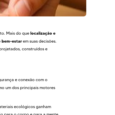
localização e
to. Mais do que
e bem-estar
em suas decisões.
rojetados, construídos e
egurança e conexão com o
mo um dos principais motores
ateriais ecológicos ganham
io para o corpo e para a mente,