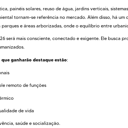
ica, painéis solares, reuso de água, jardins verticais, sistema
iental tornam-se referência no mercado. Além disso, há um c
 parques e áreas arborizadas, onde o equilíbrio entre urbani
6 será mais consciente, conectado e exigente. Ele busca pr
humanizados.
ais que ganharão destaque estão
:
onais
ole remoto de funções
térmico
ualidade de vida
ência, saúde e socialização.