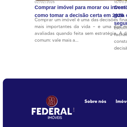
02/02/2026
16/01/
Comprar imóvel para morar ou investi
Como 
como tomar a decisão certa em 2026
guia
Comprar um imóvel é uma das decisões fina
segu
mais importantes da vida — e uma das m
Escolh
avaliadas quando feita sem estratégia. A d
fach
comum: vale mais a...
const
decisã
Sobre nós
Imóv