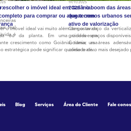
2026
19/11/2025
r:
escolher o imóvel ideal em Goiânia:
2026 e o boom das áreas
 completo para comprar ou alugar com
que terrenos urbanos ser
nceiras
rança
ativo de valorização
ais mal
er o imóvel ideal vai muito além de gostar da
Com o avanço da verticali
úvida é
ada ou da planta. Em uma cidade em
grandes espaços disponíveis
ante crescimento como Goiânia, tomar uma
Goiânia, as áreas adensá
o estratégica pode significar qualidade de...
como o ativo mais desejado 
eis
Blog
Serviços
Área do Cliente
Fale cono