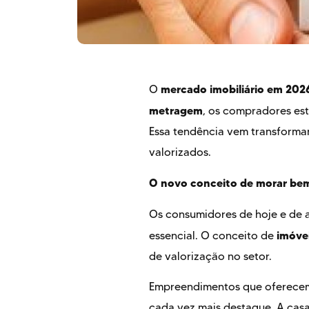
mercado imobiliário em 202
O
metragem
, os compradores es
Essa tendência vem transform
valorizados.
O novo conceito de morar be
Os consumidores de hoje e de 
imóve
essencial. O conceito de
de valorização no setor.
Empreendimentos que oferecem 
cada vez mais destaque. A casa