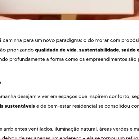
6
caminha para um novo paradigma: o do morar com propósi
qualidade de vida
sustentabilidade
saúde 
tão priorizando
,
,
ando profundamente a forma como os empreendimentos são p
m
amanhã desejam viver em espaços que inspirem conforto, s
is sustentáveis
e de bem-estar residencial se consolidou co
ambientes ventilados, iluminação natural, áreas verdes e m
 deixou de ser apenas um endereço — ela se tornou um refúg