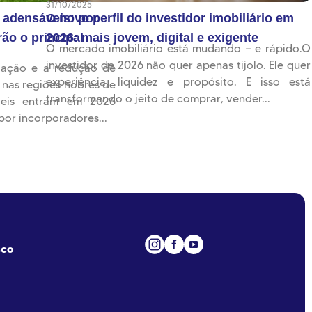
31/10/2025
 adensáveis: por
O novo perfil do investidor imobiliário em
ão o principal
2026: mais jovem, digital e exigente
O mercado imobiliário está mudando — e rápido.O
investidor de 2026 não quer apenas tijolo. Ele quer
zação e a redução de
experiência, liquidez e propósito. E isso está
 nas regiões nobres de
transformando o jeito de comprar, vender...
veis entram em 2026
por incorporadores...
sco