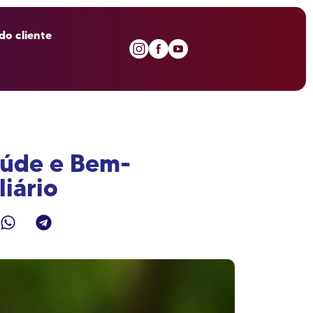
do cliente
aúde e Bem-
iário